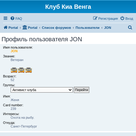
Клуб Киа Венга
FAQ
Регистрация
Вход
П
Portal
Portal
Список форумов
Пользователи
JON
о
Профиль пользователя JON
и
Имя пользователя:
с
JON
Звание:
к
Ветеран
Возраст:
52
Группы:
Имя:
Женя
Card number:
239
Интересы:
Охота на рыбу.
Откуда:
Санкт-Петербург