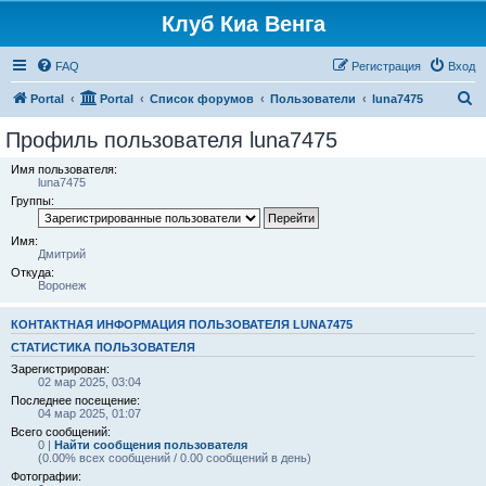
Клуб Киа Венга
FAQ
Регистрация
Вход
П
Portal
Portal
Список форумов
Пользователи
luna7475
о
Профиль пользователя luna7475
и
Имя пользователя:
с
luna7475
Группы:
к
Имя:
Дмитрий
Откуда:
Воронеж
КОНТАКТНАЯ ИНФОРМАЦИЯ ПОЛЬЗОВАТЕЛЯ LUNA7475
СТАТИСТИКА ПОЛЬЗОВАТЕЛЯ
Зарегистрирован:
02 мар 2025, 03:04
Последнее посещение:
04 мар 2025, 01:07
Всего сообщений:
0 |
Найти сообщения пользователя
(0.00% всех сообщений / 0.00 сообщений в день)
Фотографии: