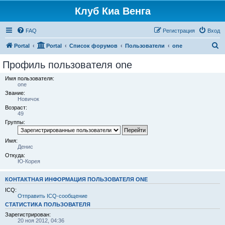
Клуб Киа Венга
FAQ
Регистрация
Вход
П
Portal
Portal
Список форумов
Пользователи
one
о
Профиль пользователя one
и
Имя пользователя:
с
one
Звание:
к
Новичок
Возраст:
49
Группы:
Имя:
Денис
Откуда:
Ю-Корея
КОНТАКТНАЯ ИНФОРМАЦИЯ ПОЛЬЗОВАТЕЛЯ ONE
ICQ:
Отправить ICQ-сообщение
СТАТИСТИКА ПОЛЬЗОВАТЕЛЯ
Зарегистрирован:
20 ноя 2012, 04:36