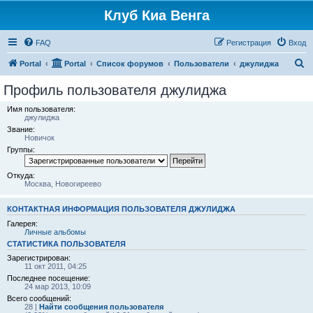
Клуб Киа Венга
FAQ
Регистрация
Вход
П
Portal
Portal
Список форумов
Пользователи
джулиджа
о
Профиль пользователя джулиджа
и
Имя пользователя:
с
джулиджа
Звание:
к
Новичок
Группы:
Откуда:
Москва, Новогиреево
КОНТАКТНАЯ ИНФОРМАЦИЯ ПОЛЬЗОВАТЕЛЯ ДЖУЛИДЖА
Галерея:
Личные альбомы
СТАТИСТИКА ПОЛЬЗОВАТЕЛЯ
Зарегистрирован:
11 окт 2011, 04:25
Последнее посещение:
24 мар 2013, 10:09
Всего сообщений:
28 |
Найти сообщения пользователя