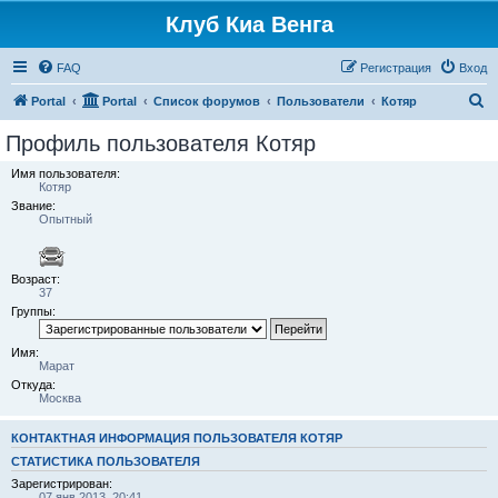
Клуб Киа Венга
FAQ
Регистрация
Вход
П
Portal
Portal
Список форумов
Пользователи
Котяр
о
Профиль пользователя Котяр
и
Имя пользователя:
с
Котяр
Звание:
к
Опытный
Возраст:
37
Группы:
Имя:
Марат
Откуда:
Москва
КОНТАКТНАЯ ИНФОРМАЦИЯ ПОЛЬЗОВАТЕЛЯ КОТЯР
СТАТИСТИКА ПОЛЬЗОВАТЕЛЯ
Зарегистрирован:
07 янв 2013, 20:41