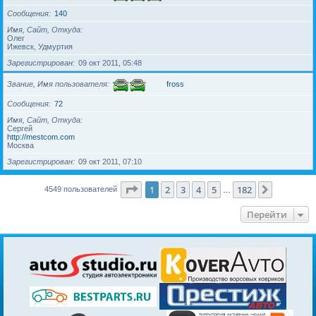
Сообщения
140
Имя, Сайт, Откуда
Олег
Ижевск, Удмуртия
Зарегистрирован
09 окт 2011, 05:48
Звание, Имя пользователя
fross
Сообщения
72
Имя, Сайт, Откуда
Сергей
http://mestcom.com
Москва
Зарегистрирован
09 окт 2011, 07:10
Страница
1
из
182
1
2
3
4
5
182
След.
4549 пользователей
…
Перейти