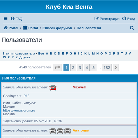
Клуб Киа Венга
FAQ
Регистрация
Вход
П
Portal
Portal
Список форумов
Пользователи
о
Пользователи
и
с
Найти пользователя
•
Все
A
B
C
D
E
F
G
H
I
J
K
L
M
N
O
P
Q
R
S
T
U
V
W
X
Y
Z
Другая
к
Страница
1
из
182
1
2
3
4
5
182
След.
4549 пользователей
…
ИМЯ ПОЛЬЗОВАТЕЛЯ
Звание, Имя пользователя
Maxwell
Сообщения
942
Имя, Сайт, Откуда
Максим
https://vengaforum.ru
Москва
Зарегистрирован
05 окт 2011, 18:36
Звание, Имя пользователя
Анатолий