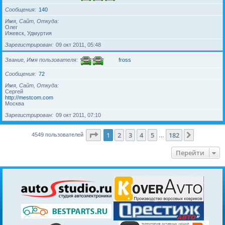
Сообщения
140
Имя, Сайт, Откуда
Олег
Ижевск, Удмуртия
Зарегистрирован
09 окт 2011, 05:48
Звание, Имя пользователя
fross
Сообщения
72
Имя, Сайт, Откуда
Сергей
http://mestcom.com
Москва
Зарегистрирован
09 окт 2011, 07:10
Страница
1
из
182
1
2
3
4
5
182
След.
4549 пользователей
…
Перейти