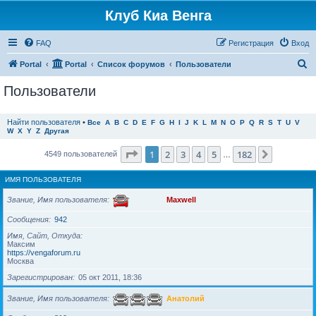
Клуб Киа Венга
FAQ
Регистрация
Вход
П
Portal
Portal
Список форумов
Пользователи
о
Пользователи
и
с
Найти пользователя
•
Все
A
B
C
D
E
F
G
H
I
J
K
L
M
N
O
P
Q
R
S
T
U
V
W
X
Y
Z
Другая
к
Страница
1
из
182
1
2
3
4
5
182
След.
4549 пользователей
…
ИМЯ ПОЛЬЗОВАТЕЛЯ
Звание, Имя пользователя
Maxwell
Сообщения
942
Имя, Сайт, Откуда
Максим
https://vengaforum.ru
Москва
Зарегистрирован
05 окт 2011, 18:36
Звание, Имя пользователя
Анатолий