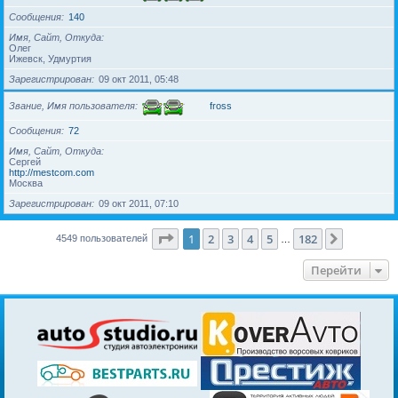
Сообщения
140
Имя, Сайт, Откуда
Олег
Ижевск, Удмуртия
Зарегистрирован
09 окт 2011, 05:48
Звание, Имя пользователя
fross
Сообщения
72
Имя, Сайт, Откуда
Сергей
http://mestcom.com
Москва
Зарегистрирован
09 окт 2011, 07:10
Страница
1
из
182
1
2
3
4
5
182
След.
4549 пользователей
…
Перейти