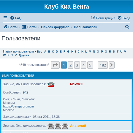
Клуб Киа Венга
FAQ
Регистрация
Вход
П
Portal
Portal
Список форумов
Пользователи
о
Пользователи
и
с
Найти пользователя
•
Все
A
B
C
D
E
F
G
H
I
J
K
L
M
N
O
P
Q
R
S
T
U
V
W
X
Y
Z
Другая
к
Страница
1
из
182
1
2
3
4
5
182
След.
4549 пользователей
…
ИМЯ ПОЛЬЗОВАТЕЛЯ
Звание, Имя пользователя
Maxwell
Сообщения
942
Имя, Сайт, Откуда
Максим
https://vengaforum.ru
Москва
Зарегистрирован
05 окт 2011, 18:36
Звание, Имя пользователя
Анатолий