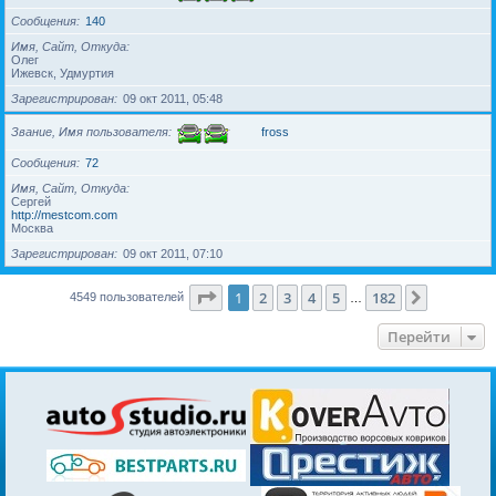
Сообщения
140
Имя, Сайт, Откуда
Олег
Ижевск, Удмуртия
Зарегистрирован
09 окт 2011, 05:48
Звание, Имя пользователя
fross
Сообщения
72
Имя, Сайт, Откуда
Сергей
http://mestcom.com
Москва
Зарегистрирован
09 окт 2011, 07:10
Страница
1
из
182
1
2
3
4
5
182
След.
4549 пользователей
…
Перейти