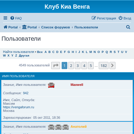
Клуб Киа Венга
FAQ
Регистрация
Вход
П
Portal
Portal
Список форумов
Пользователи
о
Пользователи
и
с
Найти пользователя
•
Все
A
B
C
D
E
F
G
H
I
J
K
L
M
N
O
P
Q
R
S
T
U
V
W
X
Y
Z
Другая
к
Страница
1
из
182
1
2
3
4
5
182
След.
4549 пользователей
…
ИМЯ ПОЛЬЗОВАТЕЛЯ
Звание, Имя пользователя
Maxwell
Сообщения
942
Имя, Сайт, Откуда
Максим
https://vengaforum.ru
Москва
Зарегистрирован
05 окт 2011, 18:36
Звание, Имя пользователя
Анатолий