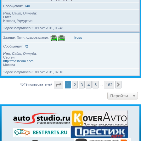
Сообщения
140
Имя, Сайт, Откуда
Олег
Ижевск, Удмуртия
Зарегистрирован
09 окт 2011, 05:48
Звание, Имя пользователя
fross
Сообщения
72
Имя, Сайт, Откуда
Сергей
http://mestcom.com
Москва
Зарегистрирован
09 окт 2011, 07:10
Страница
1
из
182
1
2
3
4
5
182
След.
4549 пользователей
…
Перейти