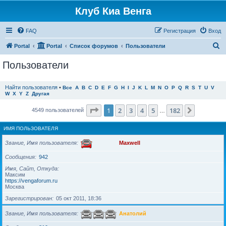
Клуб Киа Венга
FAQ
Регистрация
Вход
П
Portal
Portal
Список форумов
Пользователи
о
Пользователи
и
с
Найти пользователя
•
Все
A
B
C
D
E
F
G
H
I
J
K
L
M
N
O
P
Q
R
S
T
U
V
W
X
Y
Z
Другая
к
Страница
1
из
182
1
2
3
4
5
182
След.
4549 пользователей
…
ИМЯ ПОЛЬЗОВАТЕЛЯ
Звание, Имя пользователя
Maxwell
Сообщения
942
Имя, Сайт, Откуда
Максим
https://vengaforum.ru
Москва
Зарегистрирован
05 окт 2011, 18:36
Звание, Имя пользователя
Анатолий