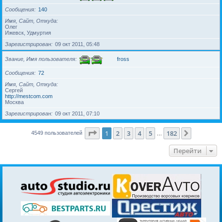
Сообщения
140
Имя, Сайт, Откуда
Олег
Ижевск, Удмуртия
Зарегистрирован
09 окт 2011, 05:48
Звание, Имя пользователя
fross
Сообщения
72
Имя, Сайт, Откуда
Сергей
http://mestcom.com
Москва
Зарегистрирован
09 окт 2011, 07:10
Страница
1
из
182
1
2
3
4
5
182
След.
4549 пользователей
…
Перейти