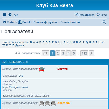
Клуб Киа Венга
FAQ
Регистрация
Вход
П
Portal
Portal
Список форумов
Пользователи
о
Пользователи
и
с
Найти пользователя
•
Все
A
B
C
D
E
F
G
H
I
J
K
L
M
N
O
P
Q
R
S
T
U
V
W
X
Y
Z
Другая
к
Страница
1
из
182
1
2
3
4
5
182
След.
4549 пользователей
…
ИМЯ ПОЛЬЗОВАТЕЛЯ
Звание, Имя пользователя
Maxwell
Сообщения
942
Имя, Сайт, Откуда
Максим
https://vengaforum.ru
Москва
Зарегистрирован
05 окт 2011, 18:36
Звание, Имя пользователя
Анатолий