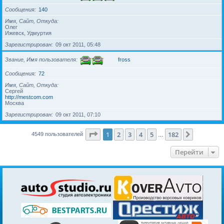
Сообщения
140
Имя, Сайт, Откуда
Олег
Ижевск, Удмуртия
Зарегистрирован
09 окт 2011, 05:48
Звание, Имя пользователя
fross
Сообщения
72
Имя, Сайт, Откуда
Сергей
http://mestcom.com
Москва
Зарегистрирован
09 окт 2011, 07:10
Страница
1
из
182
1
2
3
4
5
182
След.
4549 пользователей
…
Перейти