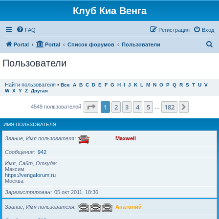
Клуб Киа Венга
FAQ
Регистрация
Вход
П
Portal
Portal
Список форумов
Пользователи
о
Пользователи
и
с
Найти пользователя
•
Все
A
B
C
D
E
F
G
H
I
J
K
L
M
N
O
P
Q
R
S
T
U
V
W
X
Y
Z
Другая
к
Страница
1
из
182
1
2
3
4
5
182
След.
4549 пользователей
…
ИМЯ ПОЛЬЗОВАТЕЛЯ
Звание, Имя пользователя
Maxwell
Сообщения
942
Имя, Сайт, Откуда
Максим
https://vengaforum.ru
Москва
Зарегистрирован
05 окт 2011, 18:36
Звание, Имя пользователя
Анатолий