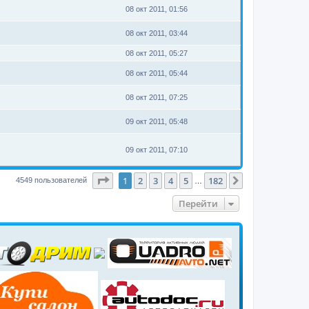
08 окт 2011, 01:56
08 окт 2011, 03:44
.
08 окт 2011, 05:27
08 окт 2011, 05:44
08 окт 2011, 07:25
09 окт 2011, 05:48
09 окт 2011, 07:10
Страница
1
из
182
1
2
3
4
5
182
След.
4549 пользователей
…
Перейти