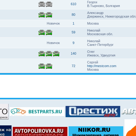
Георги
610
В.Тырново, Болгария
Александр
80
Дзержинск, Нижегородская обл
Новичок
1
Москва
Николай
59
Московская обл.
Николай
Новичок
9
Санкт-Петербург
Олег
140
Ижевск, Удмуртия
Сергей
72
http://mestcom.com
Москва