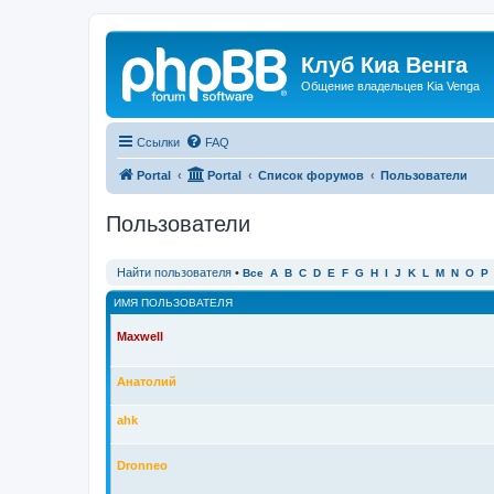
Клуб Киа Венга
Общение владельцев Kia Venga
Ссылки
FAQ
Portal
Portal
Список форумов
Пользователи
Пользователи
Найти пользователя
•
Все
A
B
C
D
E
F
G
H
I
J
K
L
M
N
O
P
ИМЯ ПОЛЬЗОВАТЕЛЯ
Maxwell
Анатолий
ahk
Dronneo