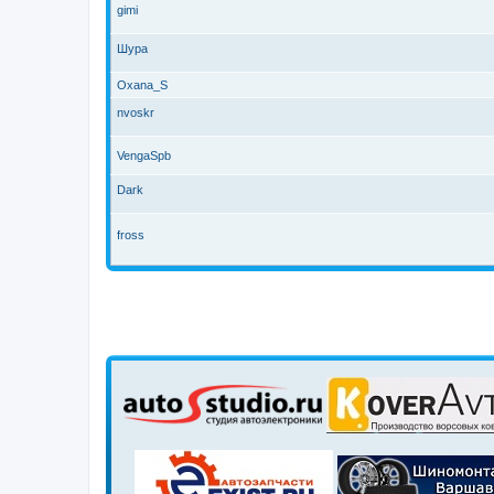
gimi
Шура
Oxana_S
nvoskr
VengaSpb
Dark
fross