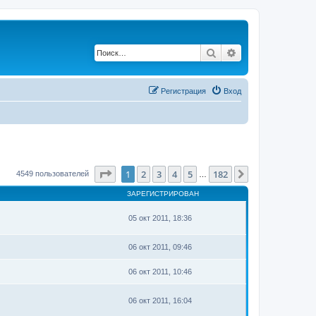
Поиск
Расширенный по
Регистрация
Вход
Страница
1
из
182
1
2
3
4
5
182
След.
4549 пользователей
…
ЗАРЕГИСТРИРОВАН
05 окт 2011, 18:36
06 окт 2011, 09:46
06 окт 2011, 10:46
06 окт 2011, 16:04