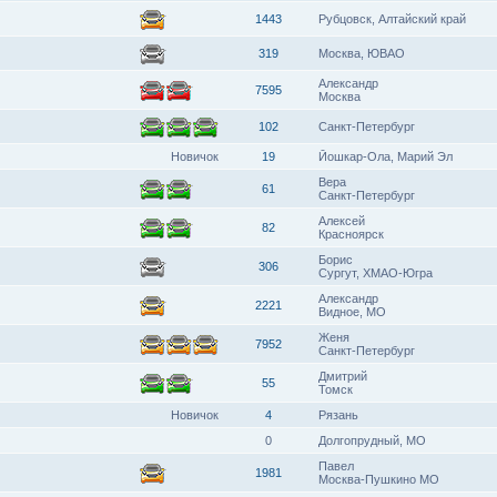
1443
Рубцовск, Алтайский край
319
Москва, ЮВАО
Александр
7595
Москва
102
Санкт-Петербург
Новичок
19
Йошкар-Ола, Марий Эл
Вера
61
Санкт-Петербург
Алексей
82
Красноярск
Борис
306
Сургут, ХМАО-Югра
Александр
2221
Видное, МО
Женя
7952
Санкт-Петербург
Дмитрий
55
Томск
Новичок
4
Рязань
0
Долгопрудный, МО
Павел
1981
Москва-Пушкино МО