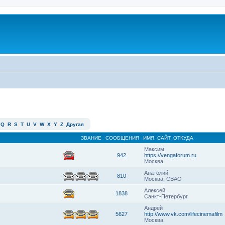
Q
R
S
T
U
V
W
X
Y
Z
Другая
ЗВАНИЕ
СООБЩЕНИЯ
ИМЯ, САЙТ, ОТКУДА
Максим
942
https://vengaforum.ru
Москва
Анатолий
810
Москва, СВАО
Алексей
1838
Санкт-Петербург
Андрей
5627
http://www.vk.com/lifecinemafilm
Москва