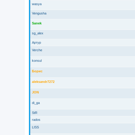
wasya
Vengusha
Sanek
sg_alex
Артур
Verche
konsul
Борис
aleksandr7272
JON
di_ga
StR
rados
LISS