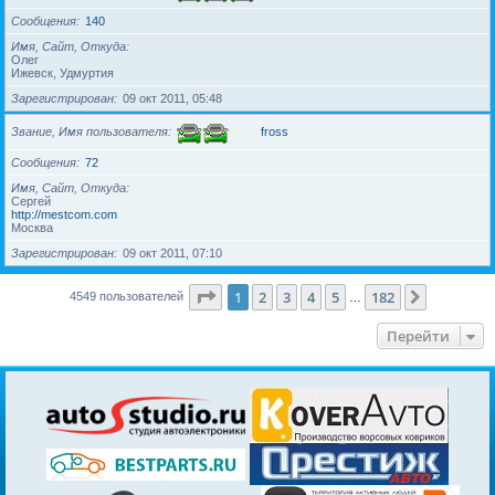
Сообщения
140
Имя, Сайт, Откуда
Олег
Ижевск, Удмуртия
Зарегистрирован
09 окт 2011, 05:48
Звание, Имя пользователя
fross
Сообщения
72
Имя, Сайт, Откуда
Сергей
http://mestcom.com
Москва
Зарегистрирован
09 окт 2011, 07:10
Страница
1
из
182
1
2
3
4
5
182
След.
4549 пользователей
…
Перейти