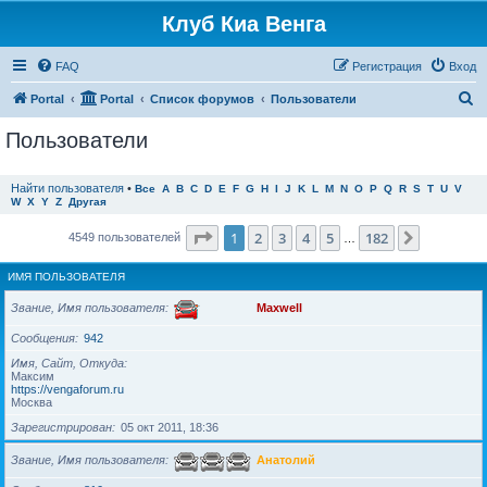
Клуб Киа Венга
FAQ
Регистрация
Вход
П
Portal
Portal
Список форумов
Пользователи
о
Пользователи
и
с
Найти пользователя
•
Все
A
B
C
D
E
F
G
H
I
J
K
L
M
N
O
P
Q
R
S
T
U
V
W
X
Y
Z
Другая
к
Страница
1
из
182
1
2
3
4
5
182
След.
4549 пользователей
…
ИМЯ ПОЛЬЗОВАТЕЛЯ
Звание, Имя пользователя
Maxwell
Сообщения
942
Имя, Сайт, Откуда
Максим
https://vengaforum.ru
Москва
Зарегистрирован
05 окт 2011, 18:36
Звание, Имя пользователя
Анатолий