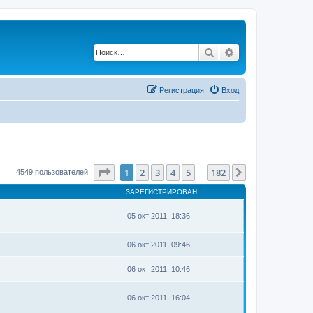
Поиск
Расширенный по
Регистрация
Вход
Страница
1
из
182
1
2
3
4
5
182
След.
4549 пользователей
…
ЗАРЕГИСТРИРОВАН
05 окт 2011, 18:36
06 окт 2011, 09:46
06 окт 2011, 10:46
06 окт 2011, 16:04