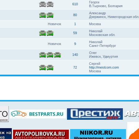
Георги
610
В.Тырново, Болгария
Александр
80
Дзержинск, Нижегородская обл
Новичок
1
Москва
Николай
59
Московская обл.
Николай
Новичок
9
Санкт-Петербург
Олег
140
Ижевск, Удмуртия
Сергей
72
http://mestcom.com
Москва