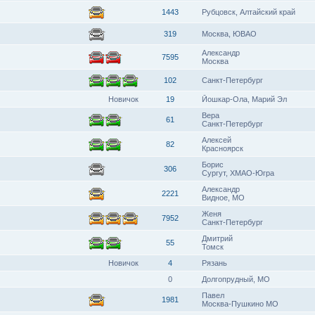
1443
Рубцовск, Алтайский край
319
Москва, ЮВАО
Александр
7595
Москва
102
Санкт-Петербург
Новичок
19
Йошкар-Ола, Марий Эл
Вера
61
Санкт-Петербург
Алексей
82
Красноярск
Борис
306
Сургут, ХМАО-Югра
Александр
2221
Видное, МО
Женя
7952
Санкт-Петербург
Дмитрий
55
Томск
Новичок
4
Рязань
0
Долгопрудный, МО
Павел
1981
Москва-Пушкино МО