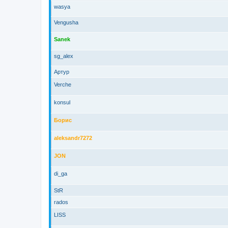
wasya
Vengusha
Sanek
sg_alex
Артур
Verche
konsul
Борис
aleksandr7272
JON
di_ga
StR
rados
LISS