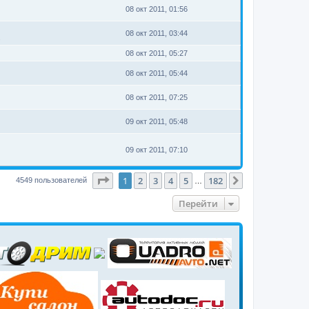
08 окт 2011, 01:56
08 окт 2011, 03:44
.
08 окт 2011, 05:27
08 окт 2011, 05:44
08 окт 2011, 07:25
09 окт 2011, 05:48
09 окт 2011, 07:10
Страница
1
из
182
1
2
3
4
5
182
След.
4549 пользователей
…
Перейти