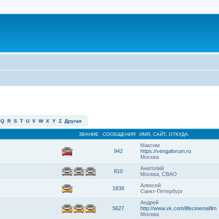
Q
R
S
T
U
V
W
X
Y
Z
Другая
ЗВАНИЕ
СООБЩЕНИЯ
ИМЯ, САЙТ, ОТКУДА
Максим
942
https://vengaforum.ru
Москва
Анатолий
810
Москва, СВАО
Алексей
1838
Санкт-Петербург
Андрей
5627
http://www.vk.com/lifecinemafilm
Москва