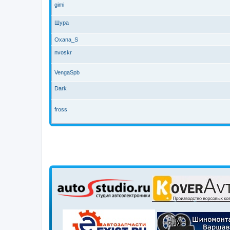
gimi
Шура
Oxana_S
nvoskr
VengaSpb
Dark
fross