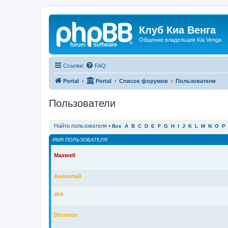
Клуб Киа Венга
Общение владельцев Kia Venga
Ссылки
FAQ
Portal
Portal
Список форумов
Пользователи
Пользователи
Найти пользователя
•
Все
A
B
C
D
E
F
G
H
I
J
K
L
M
N
O
P
ИМЯ ПОЛЬЗОВАТЕЛЯ
Maxwell
Анатолий
ahk
Dronneo