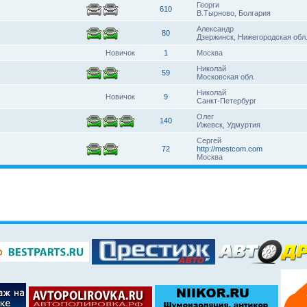
Георги
610
В.Тырново, Болгария
Александр
80
Дзержинск, Нижегородская обл
Новичок
1
Москва
Николай
59
Московская обл.
Николай
Новичок
9
Санкт-Петербург
Олег
140
Ижевск, Удмуртия
Сергей
72
http://mestcom.com
Москва