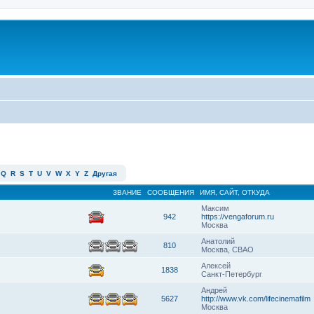
Q
R
S
T
U
V
W
X
Y
Z
Другая
ЗВАНИЕ
СООБЩЕНИЯ
ИМЯ, САЙТ, ОТКУДА
Максим
942
https://vengaforum.ru
Москва
Анатолий
810
Москва, СВАО
Алексей
1838
Санкт-Петербург
Андрей
5627
http://www.vk.com/lifecinemafilm
Москва