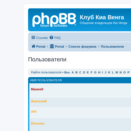
Клуб Киа Венга
Общение владельцев Kia Venga
Ссылки
FAQ
Portal
Portal
Список форумов
Пользователи
Пользователи
Найти пользователя
•
Все
A
B
C
D
E
F
G
H
I
J
K
L
M
N
O
P
ИМЯ ПОЛЬЗОВАТЕЛЯ
Maxwell
Анатолий
ahk
Dronneo