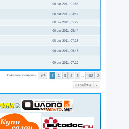
08 окт 2011, 01:56
08 окт 2011, 03:44
.
08 окт 2011, 05:27
08 окт 2011, 05:44
08 окт 2011, 07:25
09 окт 2011, 05:48
09 окт 2011, 07:10
Страница
1
из
182
1
2
3
4
5
182
След.
4549 пользователей
…
Перейти