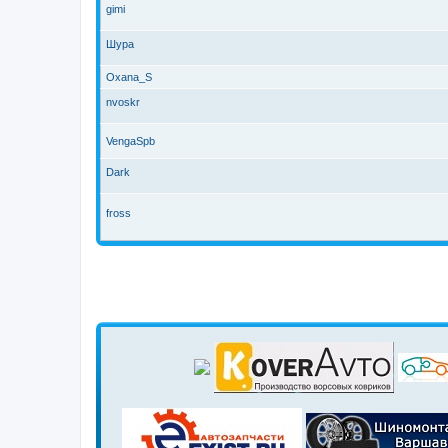
gimi
Шура
Oxana_S
nvoskr
VengaSpb
Dark
fross