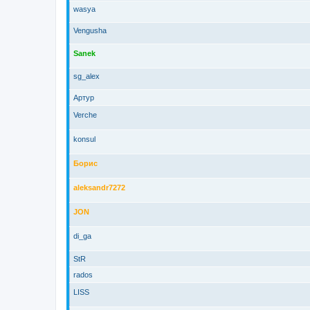
wasya
Vengusha
Sanek
sg_alex
Артур
Verche
konsul
Борис
aleksandr7272
JON
di_ga
StR
rados
LISS