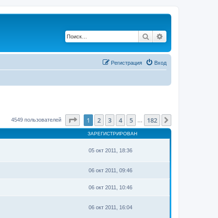
Поиск
Расширенный по
Регистрация
Вход
Страница
1
из
182
1
2
3
4
5
182
След.
4549 пользователей
…
ЗАРЕГИСТРИРОВАН
05 окт 2011, 18:36
06 окт 2011, 09:46
06 окт 2011, 10:46
06 окт 2011, 16:04