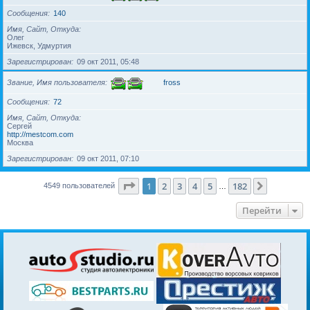
Сообщения
140
Имя, Сайт, Откуда
Олег
Ижевск, Удмуртия
Зарегистрирован
09 окт 2011, 05:48
Звание, Имя пользователя
fross
Сообщения
72
Имя, Сайт, Откуда
Сергей
http://mestcom.com
Москва
Зарегистрирован
09 окт 2011, 07:10
Страница
1
из
182
1
2
3
4
5
182
След.
4549 пользователей
…
Перейти