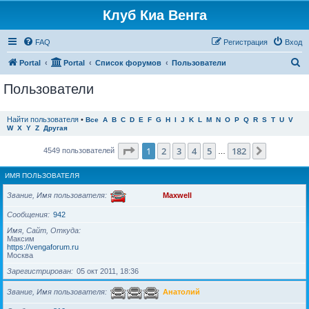
Клуб Киа Венга
FAQ
Регистрация
Вход
П
Portal
Portal
Список форумов
Пользователи
о
Пользователи
и
с
Найти пользователя
•
Все
A
B
C
D
E
F
G
H
I
J
K
L
M
N
O
P
Q
R
S
T
U
V
W
X
Y
Z
Другая
к
Страница
1
из
182
1
2
3
4
5
182
След.
4549 пользователей
…
ИМЯ ПОЛЬЗОВАТЕЛЯ
Звание, Имя пользователя
Maxwell
Сообщения
942
Имя, Сайт, Откуда
Максим
https://vengaforum.ru
Москва
Зарегистрирован
05 окт 2011, 18:36
Звание, Имя пользователя
Анатолий