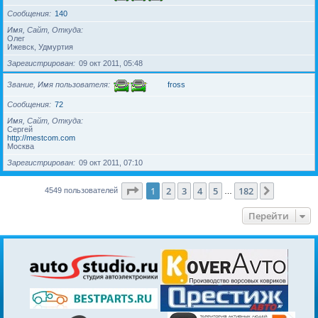
Сообщения
140
Имя, Сайт, Откуда
Олег
Ижевск, Удмуртия
Зарегистрирован
09 окт 2011, 05:48
Звание, Имя пользователя
fross
Сообщения
72
Имя, Сайт, Откуда
Сергей
http://mestcom.com
Москва
Зарегистрирован
09 окт 2011, 07:10
Страница
1
из
182
1
2
3
4
5
182
След.
4549 пользователей
…
Перейти