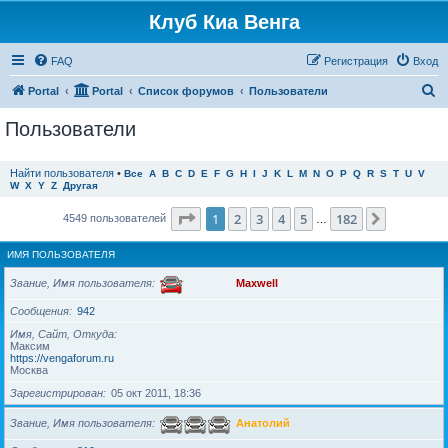
Клуб Киа Венга
FAQ
Регистрация
Вход
П
Portal
Portal
Список форумов
Пользователи
о
Пользователи
и
с
Найти пользователя
•
Все
A
B
C
D
E
F
G
H
I
J
K
L
M
N
O
P
Q
R
S
T
U
V
W
X
Y
Z
Другая
к
Страница
1
из
182
1
2
3
4
5
182
След.
4549 пользователей
…
ИМЯ ПОЛЬЗОВАТЕЛЯ
Звание, Имя пользователя
Maxwell
Сообщения
942
Имя, Сайт, Откуда
Максим
https://vengaforum.ru
Москва
Зарегистрирован
05 окт 2011, 18:36
Звание, Имя пользователя
Анатолий