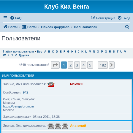
Клуб Киа Венга
FAQ
Регистрация
Вход
П
Portal
Portal
Список форумов
Пользователи
о
Пользователи
и
с
Найти пользователя
•
Все
A
B
C
D
E
F
G
H
I
J
K
L
M
N
O
P
Q
R
S
T
U
V
W
X
Y
Z
Другая
к
Страница
1
из
182
1
2
3
4
5
182
След.
4549 пользователей
…
ИМЯ ПОЛЬЗОВАТЕЛЯ
Звание, Имя пользователя
Maxwell
Сообщения
942
Имя, Сайт, Откуда
Максим
https://vengaforum.ru
Москва
Зарегистрирован
05 окт 2011, 18:36
Звание, Имя пользователя
Анатолий