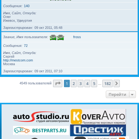
Сообщения
140
Имя, Сайт, Откуда
Олег
Ижевск, Удмуртия
Зарегистрирован
09 окт 2011, 05:48
Звание, Имя пользователя
fross
Сообщения
72
Имя, Сайт, Откуда
Сергей
http://mestcom.com
Москва
Зарегистрирован
09 окт 2011, 07:10
Страница
1
из
182
1
2
3
4
5
182
След.
4549 пользователей
…
Перейти