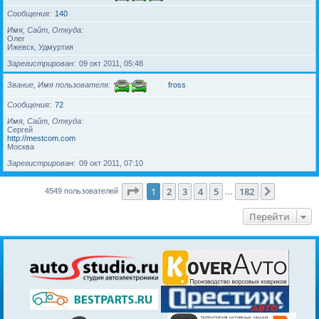
Сообщения
140
Имя, Сайт, Откуда
Олег
Ижевск, Удмуртия
Зарегистрирован
09 окт 2011, 05:48
Звание, Имя пользователя
fross
Сообщения
72
Имя, Сайт, Откуда
Сергей
http://mestcom.com
Москва
Зарегистрирован
09 окт 2011, 07:10
Страница
1
из
182
1
2
3
4
5
182
След.
4549 пользователей
…
Перейти