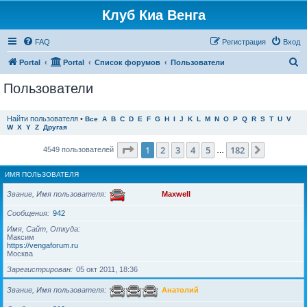
Клуб Киа Венга
FAQ
Регистрация
Вход
П
Portal
Portal
Список форумов
Пользователи
о
Пользователи
и
с
Найти пользователя
•
Все
A
B
C
D
E
F
G
H
I
J
K
L
M
N
O
P
Q
R
S
T
U
V
W
X
Y
Z
Другая
к
Страница
1
из
182
1
2
3
4
5
182
След.
4549 пользователей
…
ИМЯ ПОЛЬЗОВАТЕЛЯ
Звание, Имя пользователя
Maxwell
Сообщения
942
Имя, Сайт, Откуда
Максим
https://vengaforum.ru
Москва
Зарегистрирован
05 окт 2011, 18:36
Звание, Имя пользователя
Анатолий