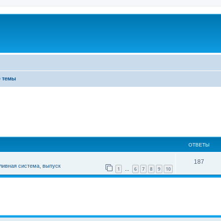
 темы
ОТВЕТЫ
187
пливная система, выпуск
1
6
7
8
9
10
…