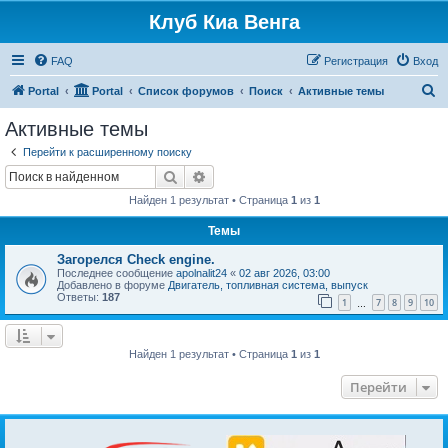
Клуб Киа Венга
FAQ
Регистрация
Вход
П
Portal
Portal
Список форумов
Поиск
Активные темы
о
Активные темы
и
Перейти к расширенному поиску
с
Поиск
Расширенный поиск
к
Найден 1 результат • Страница
1
из
1
Темы
Загорелся Check engine.
Последнее сообщение
apolnalit24
«
02 авг 2026, 03:00
Добавлено в форуме
Двигатель, топливная система, выпуск
Ответы:
187
1
7
8
9
10
…
Найден 1 результат • Страница
1
из
1
Перейти