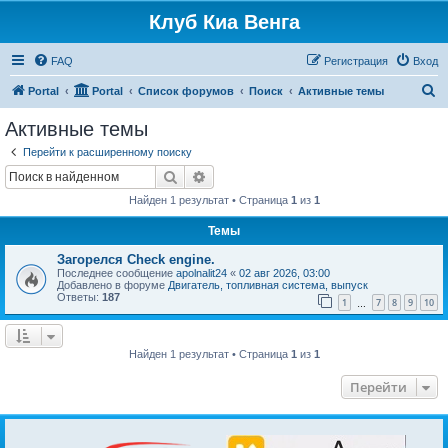
Клуб Киа Венга
FAQ
Регистрация
Вход
П
Portal
Portal
Список форумов
Поиск
Активные темы
о
Активные темы
и
Перейти к расширенному поиску
с
Поиск
Расширенный поиск
к
Найден 1 результат • Страница
1
из
1
Темы
Загорелся Check engine.
Последнее сообщение
apolnalit24
«
02 авг 2026, 03:00
Добавлено в форуме
Двигатель, топливная система, выпуск
Ответы:
187
1
7
8
9
10
…
Найден 1 результат • Страница
1
из
1
Перейти