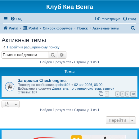
Клуб Киа Венга
FAQ
Регистрация
Вход
П
Portal
Portal
Список форумов
Поиск
Активные темы
о
Активные темы
и
Перейти к расширенному поиску
с
Поиск
Расширенный поиск
к
Найден 1 результат • Страница
1
из
1
Темы
Загорелся Check engine.
Последнее сообщение
apolnalit24
«
02 авг 2026, 03:00
Добавлено в форуме
Двигатель, топливная система, выпуск
Ответы:
187
1
7
8
9
10
…
Найден 1 результат • Страница
1
из
1
Перейти