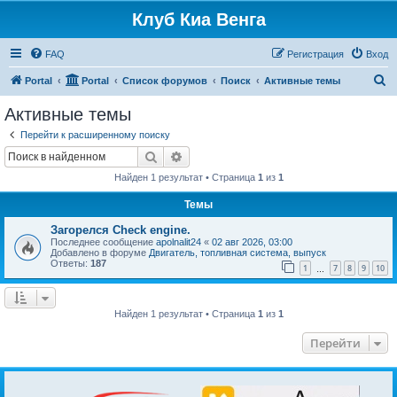
Клуб Киа Венга
FAQ
Регистрация
Вход
П
Portal
Portal
Список форумов
Поиск
Активные темы
о
Активные темы
и
Перейти к расширенному поиску
с
Поиск
Расширенный поиск
к
Найден 1 результат • Страница
1
из
1
Темы
Загорелся Check engine.
Последнее сообщение
apolnalit24
«
02 авг 2026, 03:00
Добавлено в форуме
Двигатель, топливная система, выпуск
Ответы:
187
1
7
8
9
10
…
Найден 1 результат • Страница
1
из
1
Перейти