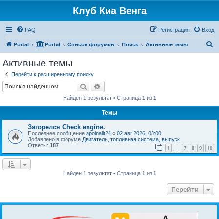
Клуб Киа Венга
FAQ
Регистрация
Вход
П
Portal
Portal
Список форумов
Поиск
Активные темы
о
Активные темы
и
Перейти к расширенному поиску
с
Поиск
Расширенный поиск
к
Найден 1 результат • Страница
1
из
1
Темы
Загорелся Check engine.
Последнее сообщение
apolnalit24
«
02 авг 2026, 03:00
Добавлено в форуме
Двигатель, топливная система, выпуск
Ответы:
187
1
7
8
9
10
…
Найден 1 результат • Страница
1
из
1
Перейти