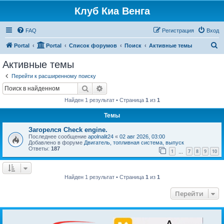
Клуб Киа Венга
FAQ
Регистрация
Вход
П
Portal
Portal
Список форумов
Поиск
Активные темы
о
Активные темы
и
Перейти к расширенному поиску
с
Поиск
Расширенный поиск
к
Найден 1 результат • Страница
1
из
1
Темы
Загорелся Check engine.
Последнее сообщение
apolnalit24
«
02 авг 2026, 03:00
Добавлено в форуме
Двигатель, топливная система, выпуск
Ответы:
187
1
7
8
9
10
…
Найден 1 результат • Страница
1
из
1
Перейти