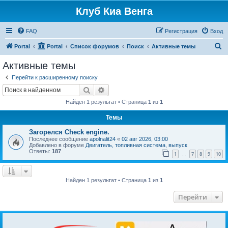
Клуб Киа Венга
FAQ
Регистрация
Вход
П
Portal
Portal
Список форумов
Поиск
Активные темы
о
Активные темы
и
Перейти к расширенному поиску
с
Поиск
Расширенный поиск
к
Найден 1 результат • Страница
1
из
1
Темы
Загорелся Check engine.
Последнее сообщение
apolnalit24
«
02 авг 2026, 03:00
Добавлено в форуме
Двигатель, топливная система, выпуск
Ответы:
187
1
7
8
9
10
…
Найден 1 результат • Страница
1
из
1
Перейти