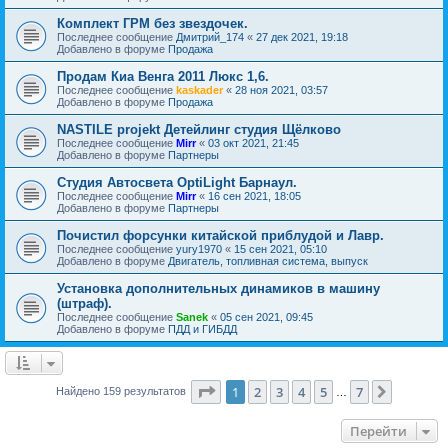
Комплект ГРМ без звездочек.
Последнее сообщение
Дмитрий_174
«
27 дек 2021, 19:18
Добавлено в форуме
Продажа
Продам Киа Венга 2011 Люкс 1,6.
Последнее сообщение
kaskader
«
28 ноя 2021, 03:57
Добавлено в форуме
Продажа
NASTILE projekt Детейлинг студия Щёлково
Последнее сообщение
Mirr
«
03 окт 2021, 21:45
Добавлено в форуме
Партнеры
Студия Автосвета OptiLight Барнаул.
Последнее сообщение
Mirr
«
16 сен 2021, 18:05
Добавлено в форуме
Партнеры
Почистил форсунки китайской приблудой и Лавр.
Последнее сообщение
yury1970
«
15 сен 2021, 05:10
Добавлено в форуме
Двигатель, топливная система, выпуск
Установка дополнительных динамиков в машину
(штраф).
Последнее сообщение
Sanek
«
05 сен 2021, 09:45
Добавлено в форуме
ПДД и ГИБДД
Страница
1
из
7
1
2
3
4
5
7
След.
Найдено 159 результатов
…
Перейти