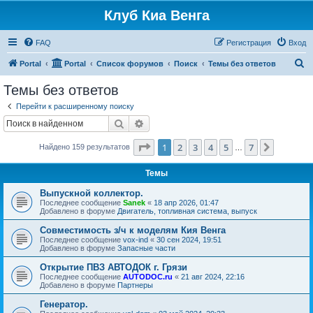
Клуб Киа Венга
FAQ
Регистрация
Вход
П
Portal
Portal
Список форумов
Поиск
Темы без ответов
о
Темы без ответов
и
Перейти к расширенному поиску
с
Поиск
Расширенный поиск
к
Страница
1
из
7
1
2
3
4
5
7
След.
Найдено 159 результатов
…
Темы
Выпускной коллектор.
Последнее сообщение
Sanek
«
18 апр 2026, 01:47
Добавлено в форуме
Двигатель, топливная система, выпуск
Совместимость з/ч к моделям Кия Венга
Последнее сообщение
vox-ind
«
30 сен 2024, 19:51
Добавлено в форуме
Запасные части
Открытие ПВЗ АВТОДОК г. Грязи
Последнее сообщение
AUTODOC.ru
«
21 авг 2024, 22:16
Добавлено в форуме
Партнеры
Генератор.