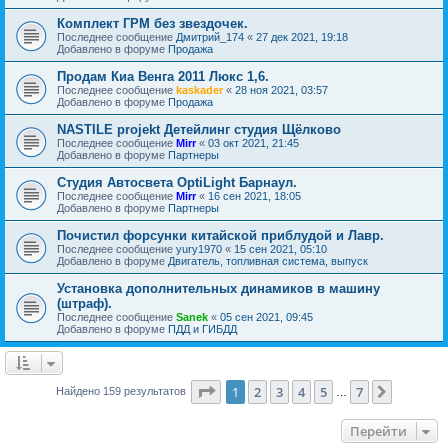
Комплект ГРМ без звездочек.
Последнее сообщение
Дмитрий_174
«
27 дек 2021, 19:18
Добавлено в форуме
Продажа
Продам Киа Венга 2011 Люкс 1,6.
Последнее сообщение
kaskader
«
28 ноя 2021, 03:57
Добавлено в форуме
Продажа
NASTILE projekt Детейлинг студия Щёлково
Последнее сообщение
Mirr
«
03 окт 2021, 21:45
Добавлено в форуме
Партнеры
Студия Автосвета OptiLight Барнаул.
Последнее сообщение
Mirr
«
16 сен 2021, 18:05
Добавлено в форуме
Партнеры
Почистил форсунки китайской приблудой и Лавр.
Последнее сообщение
yury1970
«
15 сен 2021, 05:10
Добавлено в форуме
Двигатель, топливная система, выпуск
Установка дополнительных динамиков в машину
(штраф).
Последнее сообщение
Sanek
«
05 сен 2021, 09:45
Добавлено в форуме
ПДД и ГИБДД
Страница
1
из
7
1
2
3
4
5
7
След.
Найдено 159 результатов
…
Перейти