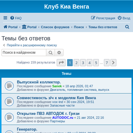
Клуб Киа Венга
FAQ
Регистрация
Вход
П
Portal
Portal
Список форумов
Поиск
Темы без ответов
о
Темы без ответов
и
Перейти к расширенному поиску
с
Поиск
Расширенный поиск
к
Страница
1
из
7
1
2
3
4
5
7
След.
Найдено 159 результатов
…
Темы
Выпускной коллектор.
Последнее сообщение
Sanek
«
18 апр 2026, 01:47
Добавлено в форуме
Двигатель, топливная система, выпуск
Совместимость з/ч к моделям Кия Венга
Последнее сообщение
vox-ind
«
30 сен 2024, 19:51
Добавлено в форуме
Запасные части
Открытие ПВЗ АВТОДОК г. Грязи
Последнее сообщение
AUTODOC.ru
«
21 авг 2024, 22:16
Добавлено в форуме
Партнеры
Генератор.