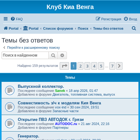
Клуб Киа Венга
FAQ
Регистрация
Вход
П
Portal
Portal
Список форумов
Поиск
Темы без ответов
о
Темы без ответов
и
Перейти к расширенному поиску
с
Поиск
Расширенный поиск
к
Страница
1
из
7
1
2
3
4
5
7
След.
Найдено 159 результатов
…
Темы
Выпускной коллектор.
Последнее сообщение
Sanek
«
18 апр 2026, 01:47
Добавлено в форуме
Двигатель, топливная система, выпуск
Совместимость з/ч к моделям Кия Венга
Последнее сообщение
vox-ind
«
30 сен 2024, 19:51
Добавлено в форуме
Запасные части
Открытие ПВЗ АВТОДОК г. Грязи
Последнее сообщение
AUTODOC.ru
«
21 авг 2024, 22:16
Добавлено в форуме
Партнеры
Генератор.