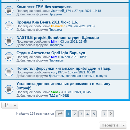
Комплект ГРМ без звездочек.
Последнее сообщение
Дмитрий_174
«
27 дек 2021, 19:18
Добавлено в форуме
Продажа
Продам Киа Венга 2011 Люкс 1,6.
Последнее сообщение
kaskader
«
28 ноя 2021, 03:57
Добавлено в форуме
Продажа
NASTILE projekt Детейлинг студия Щёлково
Последнее сообщение
Mirr
«
03 окт 2021, 21:45
Добавлено в форуме
Партнеры
Студия Автосвета OptiLight Барнаул.
Последнее сообщение
Mirr
«
16 сен 2021, 18:05
Добавлено в форуме
Партнеры
Почистил форсунки китайской приблудой и Лавр.
Последнее сообщение
yury1970
«
15 сен 2021, 05:10
Добавлено в форуме
Двигатель, топливная система, выпуск
Установка дополнительных динамиков в машину
(штраф).
Последнее сообщение
Sanek
«
05 сен 2021, 09:45
Добавлено в форуме
ПДД и ГИБДД
Страница
1
из
7
1
2
3
4
5
7
След.
Найдено 159 результатов
…
Перейти