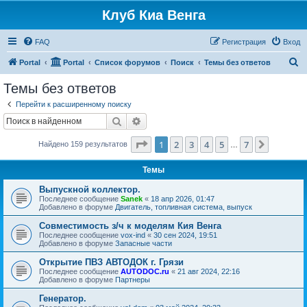
Клуб Киа Венга
FAQ
Регистрация
Вход
П
Portal
Portal
Список форумов
Поиск
Темы без ответов
о
Темы без ответов
и
Перейти к расширенному поиску
с
Поиск
Расширенный поиск
к
Страница
1
из
7
1
2
3
4
5
7
След.
Найдено 159 результатов
…
Темы
Выпускной коллектор.
Последнее сообщение
Sanek
«
18 апр 2026, 01:47
Добавлено в форуме
Двигатель, топливная система, выпуск
Совместимость з/ч к моделям Кия Венга
Последнее сообщение
vox-ind
«
30 сен 2024, 19:51
Добавлено в форуме
Запасные части
Открытие ПВЗ АВТОДОК г. Грязи
Последнее сообщение
AUTODOC.ru
«
21 авг 2024, 22:16
Добавлено в форуме
Партнеры
Генератор.