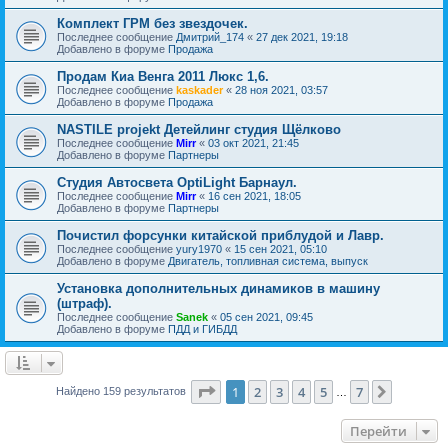
Комплект ГРМ без звездочек.
Последнее сообщение
Дмитрий_174
«
27 дек 2021, 19:18
Добавлено в форуме
Продажа
Продам Киа Венга 2011 Люкс 1,6.
Последнее сообщение
kaskader
«
28 ноя 2021, 03:57
Добавлено в форуме
Продажа
NASTILE projekt Детейлинг студия Щёлково
Последнее сообщение
Mirr
«
03 окт 2021, 21:45
Добавлено в форуме
Партнеры
Студия Автосвета OptiLight Барнаул.
Последнее сообщение
Mirr
«
16 сен 2021, 18:05
Добавлено в форуме
Партнеры
Почистил форсунки китайской приблудой и Лавр.
Последнее сообщение
yury1970
«
15 сен 2021, 05:10
Добавлено в форуме
Двигатель, топливная система, выпуск
Установка дополнительных динамиков в машину
(штраф).
Последнее сообщение
Sanek
«
05 сен 2021, 09:45
Добавлено в форуме
ПДД и ГИБДД
Страница
1
из
7
1
2
3
4
5
7
След.
Найдено 159 результатов
…
Перейти