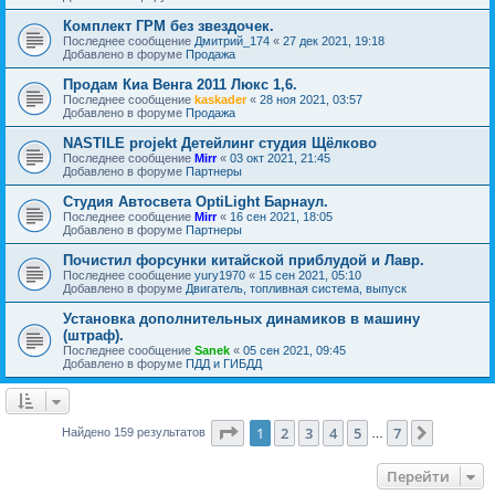
Комплект ГРМ без звездочек.
Последнее сообщение
Дмитрий_174
«
27 дек 2021, 19:18
Добавлено в форуме
Продажа
Продам Киа Венга 2011 Люкс 1,6.
Последнее сообщение
kaskader
«
28 ноя 2021, 03:57
Добавлено в форуме
Продажа
NASTILE projekt Детейлинг студия Щёлково
Последнее сообщение
Mirr
«
03 окт 2021, 21:45
Добавлено в форуме
Партнеры
Студия Автосвета OptiLight Барнаул.
Последнее сообщение
Mirr
«
16 сен 2021, 18:05
Добавлено в форуме
Партнеры
Почистил форсунки китайской приблудой и Лавр.
Последнее сообщение
yury1970
«
15 сен 2021, 05:10
Добавлено в форуме
Двигатель, топливная система, выпуск
Установка дополнительных динамиков в машину
(штраф).
Последнее сообщение
Sanek
«
05 сен 2021, 09:45
Добавлено в форуме
ПДД и ГИБДД
Страница
1
из
7
1
2
3
4
5
7
След.
Найдено 159 результатов
…
Перейти