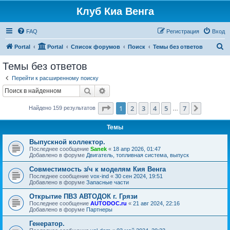
Клуб Киа Венга
FAQ
Регистрация
Вход
П
Portal
Portal
Список форумов
Поиск
Темы без ответов
о
Темы без ответов
и
Перейти к расширенному поиску
с
Поиск
Расширенный поиск
к
Страница
1
из
7
1
2
3
4
5
7
След.
Найдено 159 результатов
…
Темы
Выпускной коллектор.
Последнее сообщение
Sanek
«
18 апр 2026, 01:47
Добавлено в форуме
Двигатель, топливная система, выпуск
Совместимость з/ч к моделям Кия Венга
Последнее сообщение
vox-ind
«
30 сен 2024, 19:51
Добавлено в форуме
Запасные части
Открытие ПВЗ АВТОДОК г. Грязи
Последнее сообщение
AUTODOC.ru
«
21 авг 2024, 22:16
Добавлено в форуме
Партнеры
Генератор.