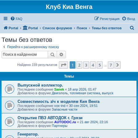
Клуб Киа Венга
FAQ
Регистрация
Вход
П
Portal
Portal
Список форумов
Поиск
Темы без ответов
о
Темы без ответов
и
Перейти к расширенному поиску
с
Поиск
Расширенный поиск
к
Страница
1
из
7
1
2
3
4
5
7
След.
Найдено 159 результатов
…
Темы
Выпускной коллектор.
Последнее сообщение
Sanek
«
18 апр 2026, 01:47
Добавлено в форуме
Двигатель, топливная система, выпуск
Совместимость з/ч к моделям Кия Венга
Последнее сообщение
vox-ind
«
30 сен 2024, 19:51
Добавлено в форуме
Запасные части
Открытие ПВЗ АВТОДОК г. Грязи
Последнее сообщение
AUTODOC.ru
«
21 авг 2024, 22:16
Добавлено в форуме
Партнеры
Генератор.