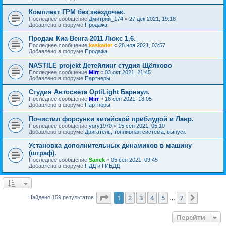
Комплект ГРМ без звездочек.
Последнее сообщение
Дмитрий_174
«
27 дек 2021, 19:18
Добавлено в форуме
Продажа
Продам Киа Венга 2011 Люкс 1,6.
Последнее сообщение
kaskader
«
28 ноя 2021, 03:57
Добавлено в форуме
Продажа
NASTILE projekt Детейлинг студия Щёлково
Последнее сообщение
Mirr
«
03 окт 2021, 21:45
Добавлено в форуме
Партнеры
Студия Автосвета OptiLight Барнаул.
Последнее сообщение
Mirr
«
16 сен 2021, 18:05
Добавлено в форуме
Партнеры
Почистил форсунки китайской приблудой и Лавр.
Последнее сообщение
yury1970
«
15 сен 2021, 05:10
Добавлено в форуме
Двигатель, топливная система, выпуск
Установка дополнительных динамиков в машину
(штраф).
Последнее сообщение
Sanek
«
05 сен 2021, 09:45
Добавлено в форуме
ПДД и ГИБДД
Страница
1
из
7
1
2
3
4
5
7
След.
Найдено 159 результатов
…
Перейти