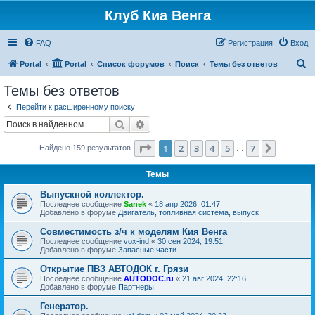
Клуб Киа Венга
FAQ
Регистрация
Вход
П
Portal
Portal
Список форумов
Поиск
Темы без ответов
о
Темы без ответов
и
Перейти к расширенному поиску
с
Поиск
Расширенный поиск
к
Страница
1
из
7
1
2
3
4
5
7
След.
Найдено 159 результатов
…
Темы
Выпускной коллектор.
Последнее сообщение
Sanek
«
18 апр 2026, 01:47
Добавлено в форуме
Двигатель, топливная система, выпуск
Совместимость з/ч к моделям Кия Венга
Последнее сообщение
vox-ind
«
30 сен 2024, 19:51
Добавлено в форуме
Запасные части
Открытие ПВЗ АВТОДОК г. Грязи
Последнее сообщение
AUTODOC.ru
«
21 авг 2024, 22:16
Добавлено в форуме
Партнеры
Генератор.