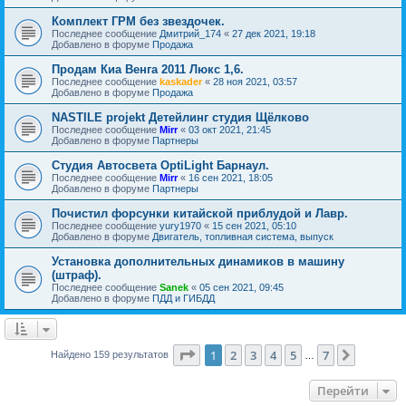
Комплект ГРМ без звездочек.
Последнее сообщение
Дмитрий_174
«
27 дек 2021, 19:18
Добавлено в форуме
Продажа
Продам Киа Венга 2011 Люкс 1,6.
Последнее сообщение
kaskader
«
28 ноя 2021, 03:57
Добавлено в форуме
Продажа
NASTILE projekt Детейлинг студия Щёлково
Последнее сообщение
Mirr
«
03 окт 2021, 21:45
Добавлено в форуме
Партнеры
Студия Автосвета OptiLight Барнаул.
Последнее сообщение
Mirr
«
16 сен 2021, 18:05
Добавлено в форуме
Партнеры
Почистил форсунки китайской приблудой и Лавр.
Последнее сообщение
yury1970
«
15 сен 2021, 05:10
Добавлено в форуме
Двигатель, топливная система, выпуск
Установка дополнительных динамиков в машину
(штраф).
Последнее сообщение
Sanek
«
05 сен 2021, 09:45
Добавлено в форуме
ПДД и ГИБДД
Страница
1
из
7
1
2
3
4
5
7
След.
Найдено 159 результатов
…
Перейти