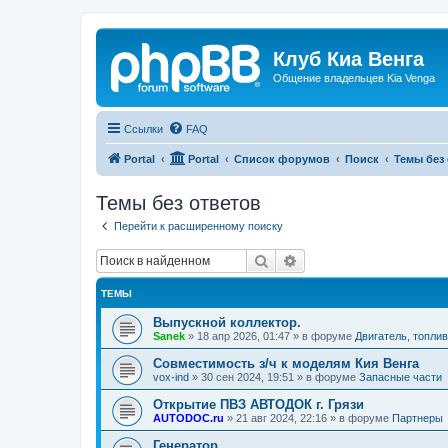
Клуб Киа Венга
Общение владельцев Kia Venga
Ссылки
FAQ
Portal
Portal
Список форумов
Поиск
Темы без
Темы без ответов
Перейти к расширенному поиску
Поиск
Расширенный поиск
ТЕМЫ
Выпускной коллектор.
Sanek
»
18 апр 2026, 01:47
» в форуме
Двигатель, топли
Совместимость з/ч к моделям Кия Венга
vox-ind
»
30 сен 2024, 19:51
» в форуме
Запасные части
Открытие ПВЗ АВТОДОК г. Грязи
AUTODOC.ru
»
21 авг 2024, 22:16
» в форуме
Партнеры
Генератор.