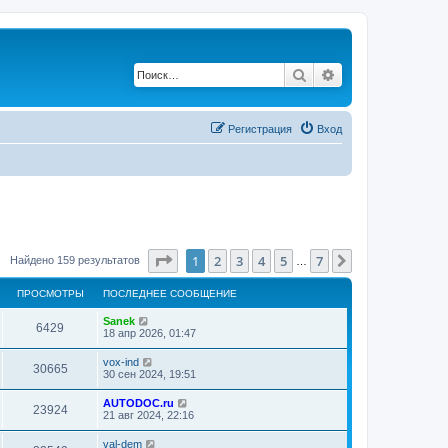
Поиск
Расширенный по
Регистрация
Вход
Страница
1
из
7
1
2
3
4
5
7
След.
Найдено 159 результатов
…
ПРОСМОТРЫ
ПОСЛЕДНЕЕ СООБЩЕНИЕ
Sanek
6429
18 апр 2026, 01:47
vox-ind
30665
30 сен 2024, 19:51
AUTODOC.ru
23924
21 авг 2024, 22:16
val-dem