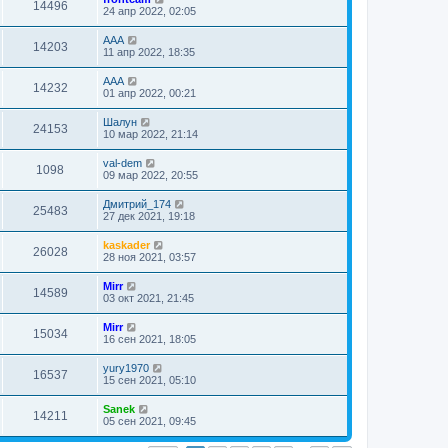
14496
24 апр 2022, 02:05
AAA
14203
11 апр 2022, 18:35
AAA
14232
01 апр 2022, 00:21
Шалун
24153
10 мар 2022, 21:14
val-dem
1098
09 мар 2022, 20:55
Дмитрий_174
25483
27 дек 2021, 19:18
kaskader
26028
28 ноя 2021, 03:57
Mirr
14589
03 окт 2021, 21:45
Mirr
15034
16 сен 2021, 18:05
yury1970
16537
15 сен 2021, 05:10
Sanek
14211
05 сен 2021, 09:45