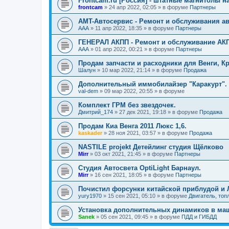
Frontcam.ru [Россия] - штатные магнитолы на
frontcam
»
24 апр 2022, 02:05
» в форуме
Партнеры
AMT-Автосервис - Ремонт и обслуживания ав
AAA
»
11 апр 2022, 18:35
» в форуме
Партнеры
ГЕНЕРАЛ АКПП - Ремонт и обслуживание АК
AAA
»
01 апр 2022, 00:21
» в форуме
Партнеры
Продам запчасти и расходники для Венги, К
Шалун
»
10 мар 2022, 21:14
» в форуме
Продажа
Дополнительный иммобилайзер "Каракурт".
val-dem
»
09 мар 2022, 20:55
» в форуме
Комплект ГРМ без звездочек.
Дмитрий_174
»
27 дек 2021, 19:18
» в форуме
Продажа
Продам Киа Венга 2011 Люкс 1,6.
kaskader
»
28 ноя 2021, 03:57
» в форуме
Продажа
NASTILE projekt Детейлинг студия Щёлково
Mirr
»
03 окт 2021, 21:45
» в форуме
Партнеры
Студия Автосвета OptiLight Барнаул.
Mirr
»
16 сен 2021, 18:05
» в форуме
Партнеры
Почистил форсунки китайской приблудой и 
yury1970
»
15 сен 2021, 05:10
» в форуме
Двигатель, топ
Установка дополнительных динамиков в маш
Sanek
»
05 сен 2021, 09:45
» в форуме
ПДД и ГИБДД