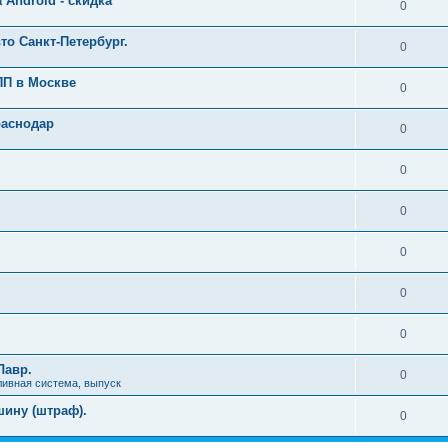
 Android - скидка
0
то Санкт-Петербург.
0
ПП в Москве
0
раснодар
0
0
0
0
0
0
Лавр.
0
ливная система, выпуск
ину (штраф).
0