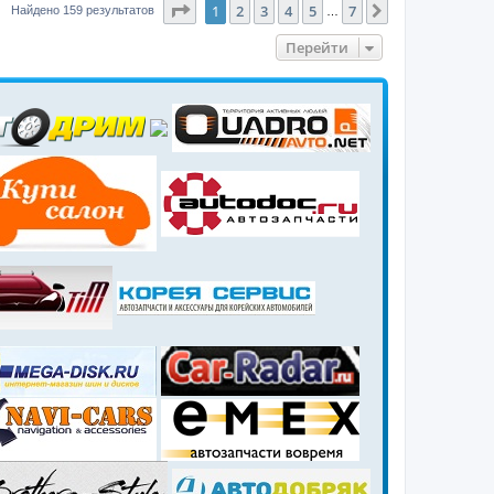
Страница
1
из
7
1
2
3
4
5
7
След.
Найдено 159 результатов
…
Перейти