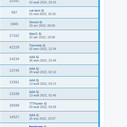
32542
03 май 2024, 20:33
val-dem
587
01 ноя 2023, 19:18
Sensei
1949
20 окт 2022, 06:00
IldarG
27162
22 авг 2022, 19:00
Tanchela
42229
02 июл 2022, 22:34
AAA
14234
26 июн 2022, 23:49
AAA
13745
28 май 2022, 02:10
AAA
13391
13 май 2022, 03:13
AAA
13189
13 май 2022, 02:46
777hunter
16599
03 май 2022, 03:28
AAA
14527
26 апр 2022, 23:07
frontcam