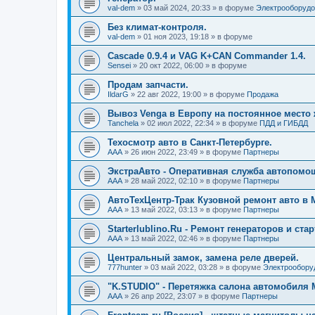
val-dem
»
03 май 2024, 20:33
» в форуме
Электрооборудо
Без климат-контроля.
val-dem
»
01 ноя 2023, 19:18
» в форуме
Cascade 0.9.4 и VAG K+CAN Commander 1.4.
Sensei
»
20 окт 2022, 06:00
» в форуме
Продам запчасти.
IldarG
»
22 авг 2022, 19:00
» в форуме
Продажа
Вывоз Venga в Европу на постоянное место 
Tanchela
»
02 июл 2022, 22:34
» в форуме
ПДД и ГИБДД
Техосмотр авто в Санкт-Петербурге.
AAA
»
26 июн 2022, 23:49
» в форуме
Партнеры
ЭкстраАвто - Оперативная служба автопомо
AAA
»
28 май 2022, 02:10
» в форуме
Партнеры
АвтоТехЦентр-Трак Кузовной ремонт авто в 
AAA
»
13 май 2022, 03:13
» в форуме
Партнеры
Starterlublino.Ru - Ремонт генераторов и ст
AAA
»
13 май 2022, 02:46
» в форуме
Партнеры
Центральный замок, замена реле дверей.
777hunter
»
03 май 2022, 03:28
» в форуме
Электрооборуд
"K.STUDIO" - Перетяжка салона автомобиля 
AAA
»
26 апр 2022, 23:07
» в форуме
Партнеры