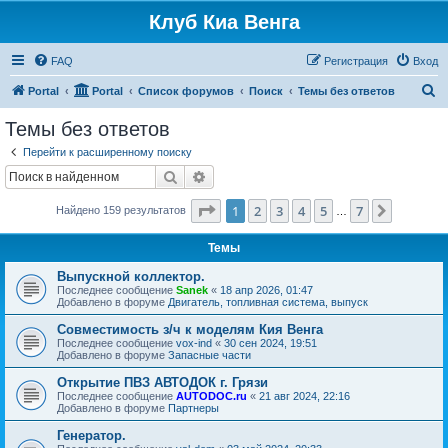
Клуб Киа Венга
FAQ
Регистрация
Вход
П
Portal
Portal
Список форумов
Поиск
Темы без ответов
о
Темы без ответов
и
Перейти к расширенному поиску
с
Поиск
Расширенный поиск
к
Страница
1
из
7
1
2
3
4
5
7
След.
Найдено 159 результатов
…
Темы
Выпускной коллектор.
Последнее сообщение
Sanek
«
18 апр 2026, 01:47
Добавлено в форуме
Двигатель, топливная система, выпуск
Совместимость з/ч к моделям Кия Венга
Последнее сообщение
vox-ind
«
30 сен 2024, 19:51
Добавлено в форуме
Запасные части
Открытие ПВЗ АВТОДОК г. Грязи
Последнее сообщение
AUTODOC.ru
«
21 авг 2024, 22:16
Добавлено в форуме
Партнеры
Генератор.