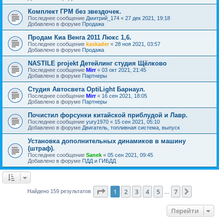
Комплект ГРМ без звездочек.
Последнее сообщение
Дмитрий_174
«
27 дек 2021, 19:18
Добавлено в форуме
Продажа
Продам Киа Венга 2011 Люкс 1,6.
Последнее сообщение
kaskader
«
28 ноя 2021, 03:57
Добавлено в форуме
Продажа
NASTILE projekt Детейлинг студия Щёлково
Последнее сообщение
Mirr
«
03 окт 2021, 21:45
Добавлено в форуме
Партнеры
Студия Автосвета OptiLight Барнаул.
Последнее сообщение
Mirr
«
16 сен 2021, 18:05
Добавлено в форуме
Партнеры
Почистил форсунки китайской приблудой и Лавр.
Последнее сообщение
yury1970
«
15 сен 2021, 05:10
Добавлено в форуме
Двигатель, топливная система, выпуск
Установка дополнительных динамиков в машину
(штраф).
Последнее сообщение
Sanek
«
05 сен 2021, 09:45
Добавлено в форуме
ПДД и ГИБДД
Страница
1
из
7
1
2
3
4
5
7
След.
Найдено 159 результатов
…
Перейти