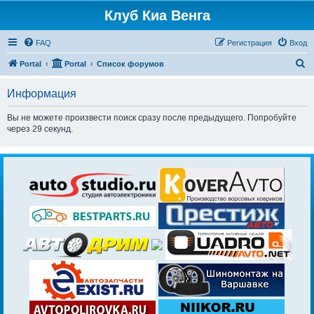
Клуб Киа Венга
FAQ
Регистрация
Вход
П
Portal
Portal
Список форумов
о
Информация
и
с
Вы не можете произвести поиск сразу после предыдущего. Попробуйте
через 29 секунд.
к