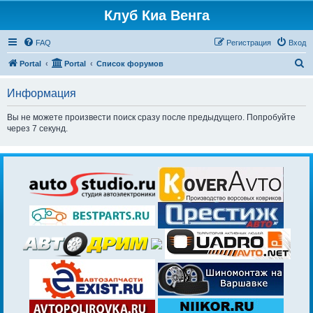
Клуб Киа Венга
FAQ
Регистрация
Вход
П
Portal
Portal
Список форумов
о
Информация
и
с
Вы не можете произвести поиск сразу после предыдущего. Попробуйте
через 7 секунд.
к