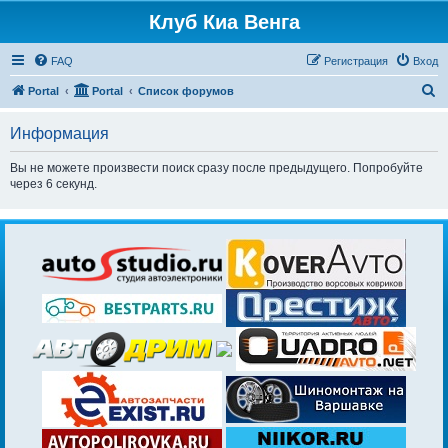
Клуб Киа Венга
FAQ
Регистрация
Вход
П
Portal
Portal
Список форумов
о
Информация
и
с
Вы не можете произвести поиск сразу после предыдущего. Попробуйте
через 6 секунд.
к