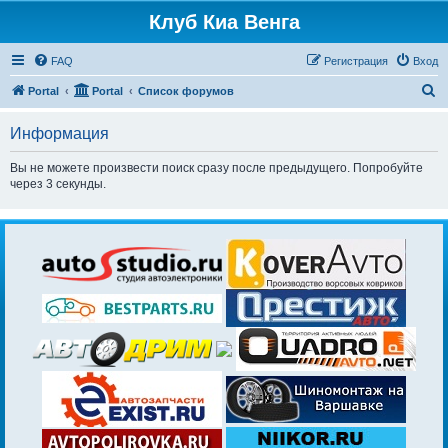
Клуб Киа Венга
FAQ
Регистрация
Вход
П
Portal
Portal
Список форумов
о
Информация
и
с
Вы не можете произвести поиск сразу после предыдущего. Попробуйте
через 3 секунды.
к