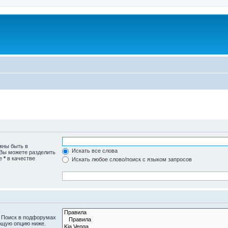
жны быть в
Искать все слова
 Вы можете разделить
те
*
в качестве
Искать любое слово/поиск с языком запросов
. Поиск в подфорумах
ющую опцию ниже.