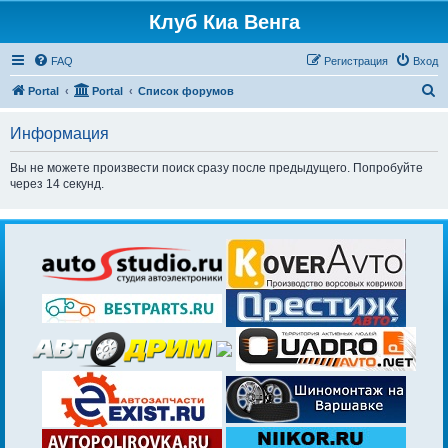
Клуб Киа Венга
FAQ
Регистрация
Вход
П
Portal
Portal
Список форумов
о
Информация
и
с
Вы не можете произвести поиск сразу после предыдущего. Попробуйте
через 14 секунд.
к