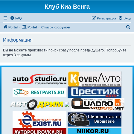
Клуб Киа Венга
FAQ
Регистрация
Вход
П
Portal
Portal
Список форумов
о
Информация
и
с
Вы не можете произвести поиск сразу после предыдущего. Попробуйте
через 3 секунды.
к