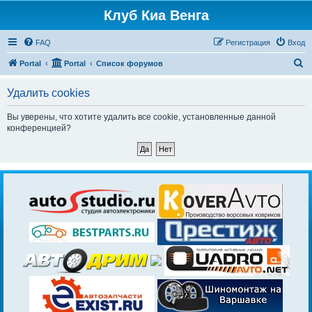
Клуб Киа Венга
FAQ
Регистрация
Вход
П
Portal
Portal
Список форумов
о
Удалить cookies
и
с
Вы уверены, что хотите удалить все cookie, установленные данной
конференцией?
к