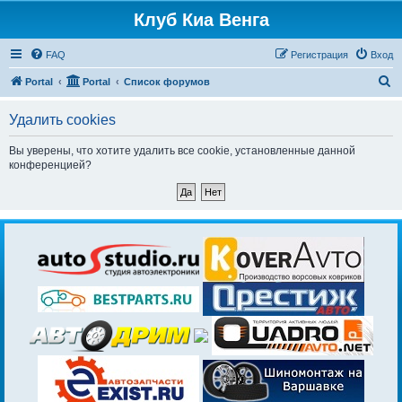
Клуб Киа Венга
FAQ
Регистрация
Вход
П
Portal
Portal
Список форумов
о
Удалить cookies
и
с
Вы уверены, что хотите удалить все cookie, установленные данной
конференцией?
к