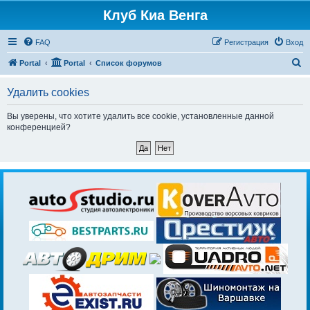
Клуб Киа Венга
FAQ
Регистрация
Вход
П
Portal
Portal
Список форумов
о
Удалить cookies
и
с
Вы уверены, что хотите удалить все cookie, установленные данной
конференцией?
к