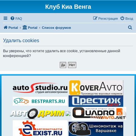
Клуб Киа Венга
FAQ
Регистрация
Вход
П
Portal
Portal
Список форумов
о
Удалить cookies
и
с
Вы уверены, что хотите удалить все cookie, установленные данной
конференцией?
к