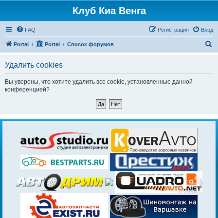
Клуб Киа Венга
FAQ
Регистрация
Вход
П
Portal
Portal
Список форумов
о
Удалить cookies
и
с
Вы уверены, что хотите удалить все cookie, установленные данной
конференцией?
к