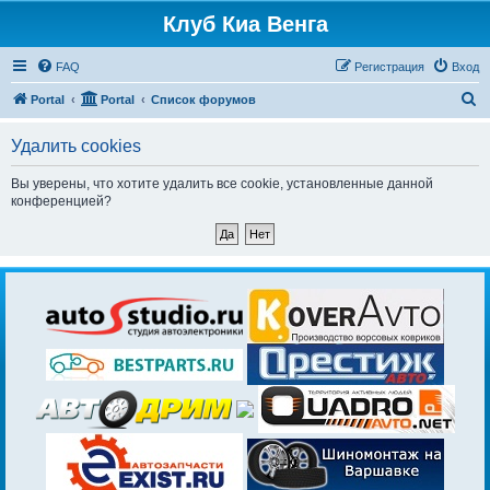
Клуб Киа Венга
FAQ
Регистрация
Вход
П
Portal
Portal
Список форумов
о
Удалить cookies
и
с
Вы уверены, что хотите удалить все cookie, установленные данной
конференцией?
к